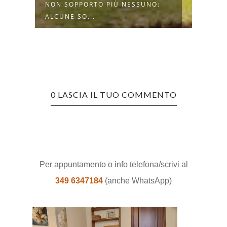
ME
NON SOPPORTO PIÙ NESSUNO:
FIDU
ALCUNE SO...
PUOI.
0 LASCIA IL TUO COMMENTO
Per appuntamento o info telefona/scrivi al
349 6347184
(anche WhatsApp)