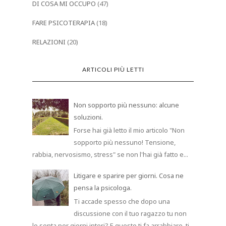
DI COSA MI OCCUPO
(47)
FARE PSICOTERAPIA
(18)
RELAZIONI
(20)
ARTICOLI PIÙ LETTI
Non sopporto più nessuno: alcune
soluzioni.
Forse hai già letto il mio articolo "Non
sopporto più nessuno! Tensione,
rabbia, nervosismo, stress" se non l'hai già fatto e...
Litigare e sparire per giorni. Cosa ne
pensa la psicologa.
Ti accade spesso che dopo una
discussione con il tuo ragazzo tu non
lo senta per giorni interi? E questo ti fa arrabbiare, ti